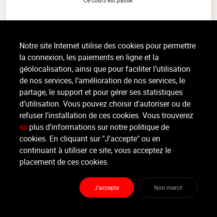
Ce cours est passé.
RPM VIRTUEL
(1h)
Notre site Internet utilise des cookies pour permettre
Cardio, Tout niveau, intérieur
la connexion, les paiements en ligne et la
Le RPM Virtuel™ est une expérience de cyclisme en salle où vous pédalez
géolocalisation, ainsi que pour faciliter l’utilisation
au rythme de musiques entraînantes, mais cette fois, avec un parcours
virtuel immersif. Guidé par votre coach, vous (...)
de nos services, l’amélioration de nos services, le
>
Lire la suite
partage, le support et pour gérer ses statistiques
d’utilisation. Vous pouvez choisir d'autoriser ou de
refuser l’installation de ces cookies. Vous trouverez
ici
plus d’informations sur notre politique de
Organisateur
ESPACE VITAL
cookies. En cliquant sur "J'accepte" ou en
continuant à utiliser ce site, vous acceptez le
placement de ces cookies.
Moniteur
Non renseigné.
J'accepte
Non merci!
Lieu :
ESPACE VITAL
route militaire 374 - 4432 Alleur