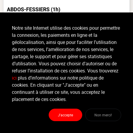
ABDOS-FESSIERS
(1h)
Musculaire, Tout niveau, intérieur
Notre site Internet utilise des cookies pour permettre
COURS DONNE DANS LA SALLE UPCréez-vous des fessiers endiablés et
la connexion, les paiements en ligne et la
une silhouette de rêve ! Ce cours de renforcement musculaire ciblé sur les
géolocalisation, ainsi que pour faciliter l’utilisation
cuisses, les fessiers et les abdominaux est l'idéal (...)
de nos services, l’amélioration de nos services, le
>
Lire la suite
partage, le support et pour gérer ses statistiques
d’utilisation. Vous pouvez choisir d'autoriser ou de
refuser l’installation de ces cookies. Vous trouverez
Organisateur
ici
plus d’informations sur notre politique de
ROYAL LÉOPOLD FITNESS CLUB
cookies. En cliquant sur "J'accepte" ou en
continuant à utiliser ce site, vous acceptez le
Moniteur
placement de ces cookies.
Justine .
J'accepte
Non merci!
Lieu :
Royal Léopold Fitness Club
Avenue Dupuich 42 - 1180 Bruxelles