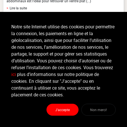
abdominaux est l'idéal pour retrouver un ventre plat (...)
>
Lire la suite
Notre site Internet utilise des cookies pour permettre
Organisateur
la connexion, les paiements en ligne et la
GYYM TONIC
géolocalisation, ainsi que pour faciliter l’utilisation
de nos services, l’amélioration de nos services, le
Moniteur
partage, le support et pour gérer ses statistiques
Lucas
SANCHEZ DIEZ
d’utilisation. Vous pouvez choisir d'autoriser ou de
refuser l’installation de ces cookies. Vous trouverez
Lieu :
GYYM TONIC
ici
plus d’informations sur notre politique de
Rue Hanster 2 - 4900 Spa
cookies. En cliquant sur "J'accepte" ou en
continuant à utiliser ce site, vous acceptez le
placement de ces cookies.
Partager
J'accepte
Non merci!
GYYM TONIC