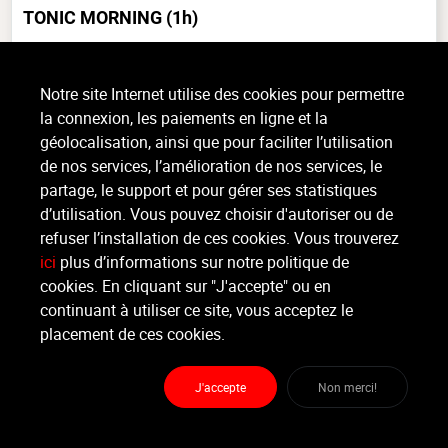
TONIC MORNING
(1h)
Cardio, Tout niveau, intérieur
Notre site Internet utilise des cookies pour permettre
.
la connexion, les paiements en ligne et la
géolocalisation, ainsi que pour faciliter l’utilisation
de nos services, l’amélioration de nos services, le
Organisateur
partage, le support et pour gérer ses statistiques
GYYM TONIC
d’utilisation. Vous pouvez choisir d'autoriser ou de
refuser l’installation de ces cookies. Vous trouverez
Moniteur
ici
plus d’informations sur notre politique de
Non renseigné.
cookies. En cliquant sur "J'accepte" ou en
continuant à utiliser ce site, vous acceptez le
Lieu :
GYYM TONIC
placement de ces cookies.
Rue Hanster 2 - 4900 Spa
J'accepte
Non merci!
Partager