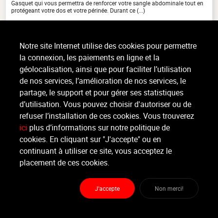
Gasquet qui vous permettra de renforcer votre sangle abdominale tout en
protégeant votre dos et votre périnée. Durant ce (...)
>
Lire la suite
Notre site Internet utilise des cookies pour permettre
la connexion, les paiements en ligne et la
Organisateur
géolocalisation, ainsi que pour faciliter l’utilisation
GYYM TONIC
de nos services, l’amélioration de nos services, le
partage, le support et pour gérer ses statistiques
Moniteur
d’utilisation. Vous pouvez choisir d'autoriser ou de
. .
refuser l’installation de ces cookies. Vous trouverez
ici
plus d’informations sur notre politique de
Lieu :
GYYM TONIC
cookies. En cliquant sur "J'accepte" ou en
Rue Hanster 2 - 4900 Spa
continuant à utiliser ce site, vous acceptez le
placement de ces cookies.
Partager
J'accepte
Non merci!