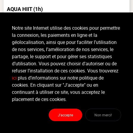
AQUA HIIT
(1h)
Aquatique, Tout niveau, intérieur
Notre site Internet utilise des cookies pour permettre
Aussi dynamique et tonique que ludique et apaisant, ce cours collectif
la connexion, les paiements en ligne et la
n'exige pas de mettre la tête sous l'eau, ni d'être un bon nageur ! Comme
son nom l'indique, l'aquagym est un cours de gym (...)
géolocalisation, ainsi que pour faciliter l’utilisation
de nos services, l’amélioration de nos services, le
>
Lire la suite
partage, le support et pour gérer ses statistiques
d’utilisation. Vous pouvez choisir d'autoriser ou de
refuser l’installation de ces cookies. Vous trouverez
Organisateur
ici
plus d’informations sur notre politique de
CORETONIC
cookies. En cliquant sur "J'accepte" ou en
continuant à utiliser ce site, vous acceptez le
Moniteur
placement de ces cookies.
Non renseigné
J'accepte
Non merci!
Lieu :
CoreTonic
Rue Marcel de Brogniez 13 - 4690 Bassenge