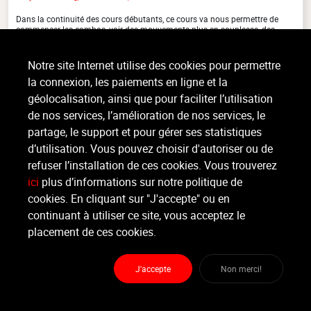
Dans la continuité des cours débutants, ce cours va nous permettre de
commencer les combos, voir des mouvements plus en souplesse, des
acrobaties de plus haute difficulté et ainsi de suite (...)
>
Lire la suite
Notre site Internet utilise des cookies pour permettre
la connexion, les paiements en ligne et la
géolocalisation, ainsi que pour faciliter l’utilisation
de nos services, l’amélioration de nos services, le
Organisateur
POLE SENSATION
partage, le support et pour gérer ses statistiques
d’utilisation. Vous pouvez choisir d'autoriser ou de
refuser l’installation de ces cookies. Vous trouverez
Moniteur
Non renseigné
ici
plus d’informations sur notre politique de
cookies. En cliquant sur "J'accepte" ou en
continuant à utiliser ce site, vous acceptez le
Lieu :
Pole Sensation
Rue de Visé 152 - 4020 Jupille
placement de ces cookies.
J'accepte
Non merci!
Partager